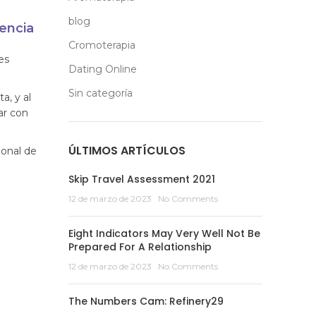
blog
encia
Cromoterapia
es
Dating Online
Sin categoría
a, y al
ar con
ÚLTIMOS ARTÍCULOS
ional de
Skip Travel Assessment 2021
12 de marzo de 2023
No Comments
Eight Indicators May Very Well Not Be
Prepared For A Relationship
12 de marzo de 2023
No Comments
The Numbers Cam: Refinery29