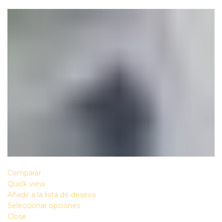
Comparar
Quick view
Añadir a la lista de deseos
Seleccionar opciones
Close