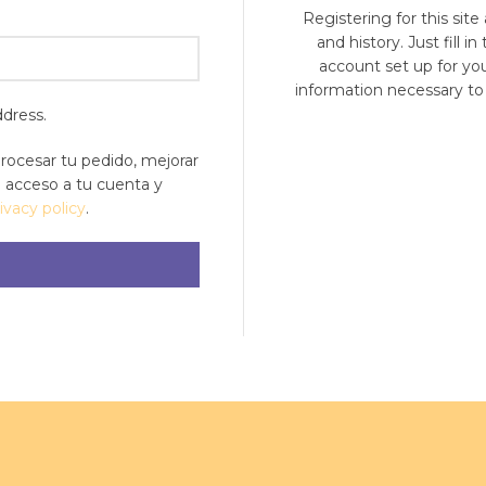
Registering for this site
and history. Just fill i
account set up for you
information necessary to
ddress.
procesar tu pedido, mejorar
l acceso a tu cuenta y
ivacy policy
.